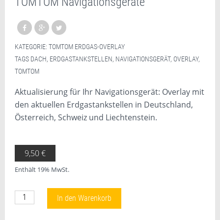
TOMTOM Navigationsgeräte
KATEGORIE:
TOMTOM ERDGAS-OVERLAY
TAGS
DACH
,
ERDGASTANKSTELLEN
,
NAVIGATIONSGERÄT
,
OVERLAY
,
TOMTOM
Aktualisierung für Ihr Navigationsgerät: Overlay mit
den aktuellen Erdgastankstellen in Deutschland,
Österreich, Schweiz und Liechtenstein.
9,50
€
Enthält 19% MwSt.
Overlay Erdgastankstellen D/A/CH für TOMTOM Navigationsgerät
In den Warenkorb