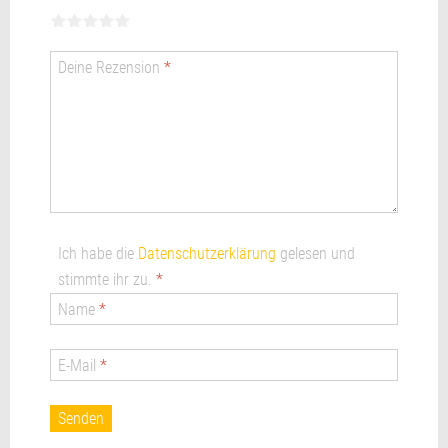
1
2
3 von
4 von
5 von
von
von
5 Sternen
5 Sternen
5 Sternen
Deine Rezension
*
5 Sternen
5 Sternen
Ich habe die
Datenschutzerklärung
gelesen und
stimmte ihr zu.
*
Name
*
E-Mail
*